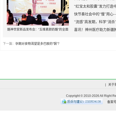
“红宝太和胶囊”发力打造
快节奏社会中的“慢”用心
“流感”高发期，科学“消杀
酪神世家新品发布会：“五维素颜奶酪”的全面
喜讯！神州医疗助力新疆
创新，将引领奶酪行业走向新高度
下一篇：
孕期对食物渴望是多巴胺的“锅”？
|
关于
Copyright © 2010-
2026 All R
备案号