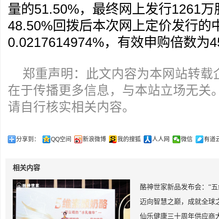
量的51.50%，最终网上发行126
48.50%回拨后本次网上定价发行的
0.0217614974%，有效申购倍数为45
郑重声明：此文内容为本网站转载
在于传播更多信息，与本站立场无关
请自行核实相关内容。
分享到：
QQ空间
新浪微博
我的搜狐
人人网
微信
有道
相关内容
酪神世家新品发布会：“五
迈向智慧之巅，成就全球之
仙乐健康三十周年供应商