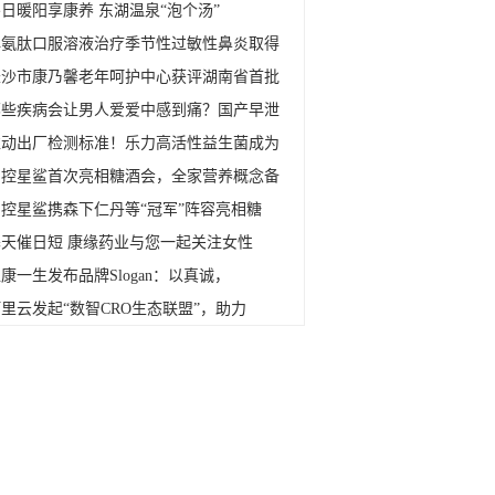
日暖阳享康养 东湖温泉“泡个汤”
脾氨肽口服溶液治疗季节性过敏性鼻炎取得
长沙市康乃馨老年呵护中心获评湖南省首批
哪些疾病会让男人爱爱中感到痛？国产早泄
推动出厂检测标准！乐力高活性益生菌成为
国控星鲨首次亮相糖酒会，全家营养概念备
国控星鲨携森下仁丹等“冠军”阵容亮相糖
寒天催日短 康缘药业与您一起关注女性
康一生发布品牌Slogan：以真诚，
里云发起“数智CRO生态联盟”，助力