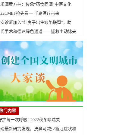
蒲禾源黄方柱：传承“药食同源”中医文化
022CMEF抢先看— 半岛医疗带来
迪安诊断加入“红房子出生缺陷联盟”，助
孙氏手术和德达绿色通道——拯救主动脉夹
热门内容
守护每一次呼吸” 2022秋冬哮喘关
重磅最新研究发现，洗鼻可减少新冠症状和