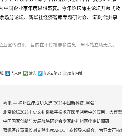
为中国企业家年度思想盛宴。今年论坛除主论坛开幕式及
0余场分论坛、新华社经济智库专题研讨会、“新时代共享
企业宣传资讯，目的在于传播更多信息，与本站立场无关。
。
狐
人人网
微信
有道云笔记
复制网址
喜讯 — 神州医疗成功入选“2023中国新科技100强”
北京论坛2023丨史文钊谈数字技术在医学创新中的应用：大模型
中国国家创新与发展战略研究会专家赴神州医疗走访调研
蓝帆医疗董事长刘文静出席APEC工商领导人峰会，为亚太可持续