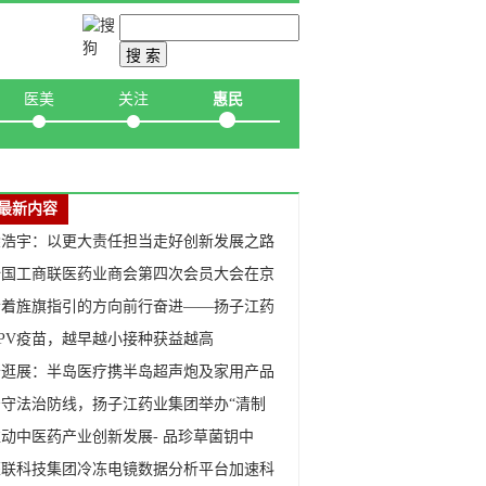
互联网
站内搜索
医美
关注
惠民
最新内容
徐浩宇：以更大责任担当走好创新发展之路
全国工商联医药业商会第四次会员大会在京
沿着旌旗指引的方向前行奋进——扬子江药
HPV疫苗，越早越小接种获益越高
云逛展：半岛医疗携半岛超声炮及家用产品
严守法治防线，扬子江药业集团举办“清制
动中医药产业创新发展- 品珍草菌钥中
荣联科技集团冷冻电镜数据分析平台加速科