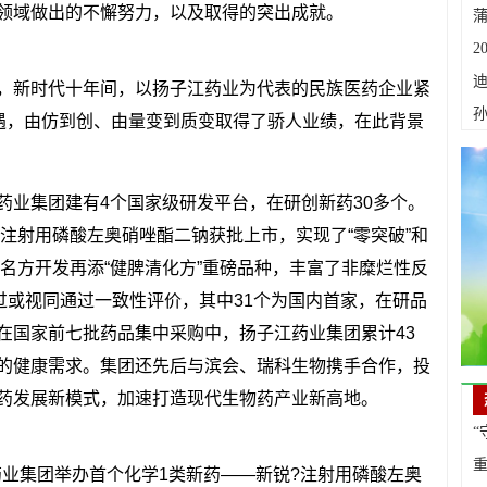
领域做出的不懈努力，以及取得的突出成就。
2
，新时代十年间，以扬子江药业为代表的民族医药企业紧
机遇，由仿到创、由量变到质变取得了骄人业绩，在此背景
药业集团建有4个国家级研发平台，在研创新药30多个。
药注射用磷酸左奥硝唑酯二钠获批上市，实现了“零突破”和
药名方开发再添“健脾清化方”重磅品种，丰富了非糜烂性反
过或视同通过一致性评价，其中31个为国内首家，在研品
在国家前七批药品集中采购中，扬子江药业集团累计43
的健康需求。集团还先后与滨会、瑞科生物携手合作，投
药发展新模式，加速打造现代生物药产业新高地。
“
江药业集团举办首个化学1类新药——新锐?注射用磷酸左奥