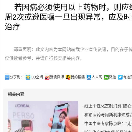
若因病必须使用以上药物时，则应
周2次或遵医嘱一旦出现异常，应及
治疗
郑重声明：此文内容为本网站转载企业宣传资讯，目的在于
仅供读者参考，并请自行核实相关内容。
分享到：
QQ空间
新浪微博
我的搜狐
人人网
微信
有道
相关内容
线上个性化定制消费“随心
和铂医药与阿斯利康达成
中国中医专家陈京峰：“走