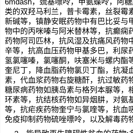
6mdash，巯基嘌呤，甲氨蝶呤，阿
类的双羟马利兰，普卡霉素，丝裂霉
新碱等，镇静安眠药物中有巴比妥与
物中的丙咪嗪与阿米替林等，抗癫痫
药物阿司匹林，抗风湿及抗痛风药物
辛等，抗高血压药物甲基多巴，利尿
氢氯噻嗪，氯噻酮，呋塞米与螺内酯
奎尼丁，降血脂药物氯贝丁酯，抗凝
素，代血浆药物右旋糖酐，抗过敏药
糖尿病药物如胰岛素与格列本脲等，
环素等，抗结核药物如异烟肼，对氨
等，抗疟疾药物奎宁与氯喹等，抗血
免疫抑制药物硫唑嘌呤，以及解毒药