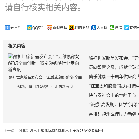
请自行核实相关内容。
分享到：
QQ空间
新浪微博
我的搜狐
人人网
微信
有道
相关内容
酪神世家新品发布会：“五
迈向智慧之巅，成就全球之
仙乐健康三十周年供应商
酪神世家新品发布会：“五维素颜奶酪”的全面
“红宝太和胶囊”发力打造
创新，将引领奶酪行业走向新高度
快节奏社会中的“慢”用心
“流感”高发期，科学“消杀
喜讯！神州医疗助力新疆
下一篇：
河北新增本土确诊病例3例和本土无症状感染者84例