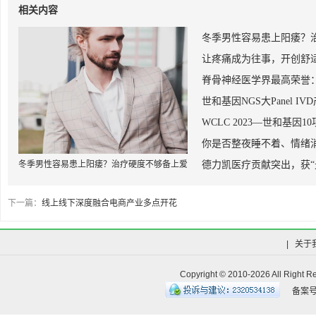
相关内容
冬季男性容易患上阳痿？
让疼痛成为往事，开创舒适
脊骨神经医学界最高荣誉
世和基因NGS大Panel I
WCLC 2023—世和基
你是否整夜睡不着、情绪
冬季男性容易患上阳痿？治疗硬度不够备上爱
德力凯医疗贡献突出，获“
廷威（他达拉非片）
下一篇：
线上线下深度融合电商产业多点开花
|
关于
Copyright © 2010-
2026 All R
备案号