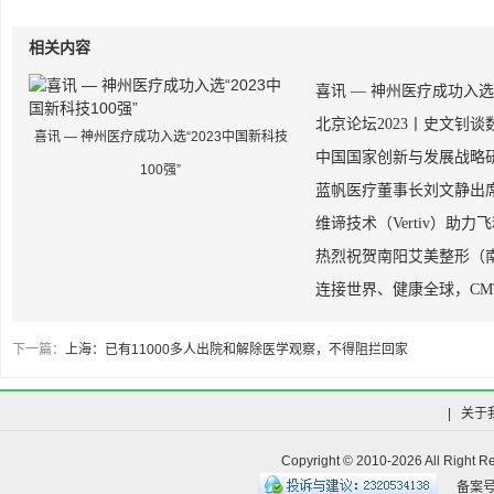
相关内容
喜讯 — 神州医疗成功入选“
北京论坛2023丨史文钊
喜讯 — 神州医疗成功入选“2023中国新科技
中国国家创新与发展战略
100强”
蓝帆医疗董事长刘文静出席
维谛技术（Vertiv）助
热烈祝贺南阳艾美整形（
连接世界、健康全球，CM
下一篇：
上海：已有11000多人出院和解除医学观察，不得阻拦回家
|
关于
Copyright © 2010-
2026 All R
备案号