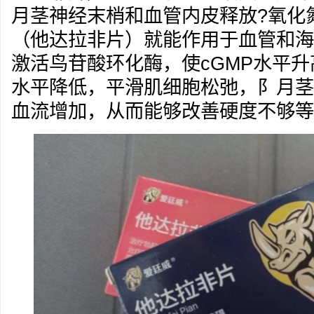
月茎神经末梢和血管内皮释放?氧化氮
（他达拉非片）就能作用于血管和海
激活鸟苷酸环化酶，使cGMP水平升
水平降低，平滑肌细胞松弛，阝月茎
血流增加，从而能够改善硬度不够等阳