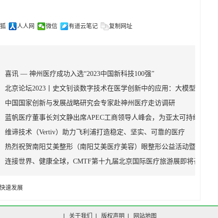
狐
人人网
微信
有道云笔记
复制网址
喜讯 — 神州医疗成功入选“2023中国新科技100强”
北京论坛2023丨史文钊谈数字技术在医学创新中的应用：大模型
中国国家创新与发展战略研究会专家赴神州医疗走访调研
蓝帆医疗董事长刘文静出席APEC工商领导人峰会，为亚太可持续
维谛技术（Vertiv）助力飞利浦打造稳定、坚实、可靠的医疗
热烈祝贺南阳艾美整形（南阳艾美医疗美容）眼整形公益活动暨美眼
连接世界、健康全球，CMTF第十九届北京国际医疗旅游展即将召
快速发展
|
关于我们
|
版权声明
|
网站地图