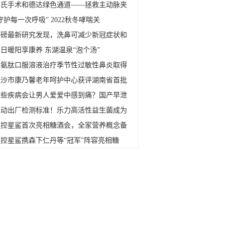
孙氏手术和德达绿色通道——拯救主动脉夹
守护每一次呼吸” 2022秋冬哮喘关
重磅最新研究发现，洗鼻可减少新冠症状和
日暖阳享康养 东湖温泉“泡个汤”
脾氨肽口服溶液治疗季节性过敏性鼻炎取得
长沙市康乃馨老年呵护中心获评湖南省首批
哪些疾病会让男人爱爱中感到痛？国产早泄
推动出厂检测标准！乐力高活性益生菌成为
国控星鲨首次亮相糖酒会，全家营养概念备
国控星鲨携森下仁丹等“冠军”阵容亮相糖