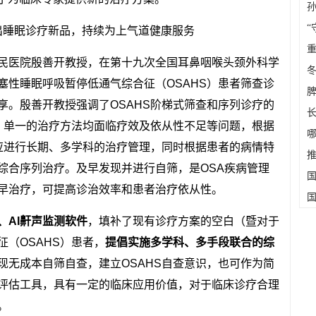
“
民医院殷善开教授，在第十九次全国耳鼻咽喉头颈外科学
冬
塞性睡眠呼吸暂停低通气综合征（OSAHS）患者筛查诊
享。殷善开教授强调了OSAHS阶梯式筛查和序列诊疗的
者，单一的治疗方法均面临疗效及依从性不足等问题，根据
S应进行长期、多学科的治疗管理，同时根据患者的病情特
综合序列治疗。及早发现并进行自筛，是OSA疾病管理
早治疗，可提高诊治效率和患者治疗依从性。
、AI鼾声监测软件
，填补了现有诊疗方案的空白（暨对于
（OSAHS）患者，
提倡实施多学科、多手段联合的综
现无成本自筛自查，建立OSAHS自查意识，也可作为简
评估工具，具有一定的临床应用价值，对于临床诊疗合理
。