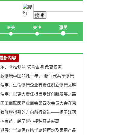
互联网
站内搜索
医美
关注
惠民
最新内容
乐：脊椎侧弯 驼背含胸 改变仅需
历数健康中国非凡十年，“新时代共享健康
徐浩宇：生命健康企业有责任树立健康文明
徐浩宇：以更大责任担当走好创新发展之路
全国工商联医药业商会第四次会员大会在京
沿着旌旗指引的方向前行奋进——扬子江药
HPV疫苗，越早越小接种获益越高
云逛展：半岛医疗携半岛超声炮及家用产品