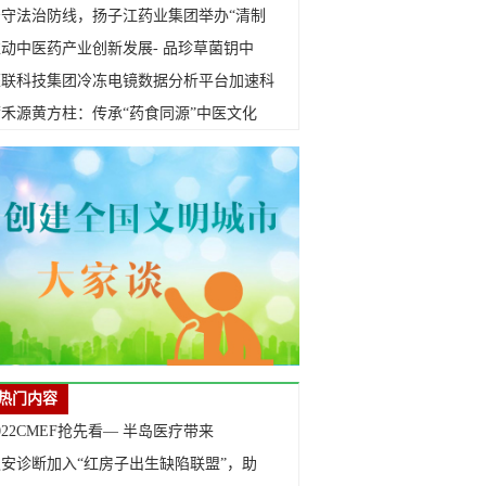
严守法治防线，扬子江药业集团举办“清制
动中医药产业创新发展- 品珍草菌钥中
荣联科技集团冷冻电镜数据分析平台加速科
蒲禾源黄方柱：传承“药食同源”中医文化
热门内容
022CMEF抢先看— 半岛医疗带来
迪安诊断加入“红房子出生缺陷联盟”，助